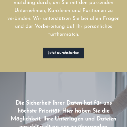
matching durch, um Sie mit den passenden
Unternehmen, Kanzleien und Positionen zu
verbinden. Wir unterstützen Sie bei allen Fragen
und der Vorbereitung auf Ihr persönliches
furthermatch.
Jetzt durchstarten
Die Sicherheit Ihrer Daten hat für uns
höchste Priorität. Hier haben Sie die
Möglichkeit, Ihre Unterlagen und Dateien