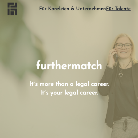
Für Kanzleien & Unternehmen
Für Talente
furthermatch
It´s more than a legal career.
It´s your legal career.